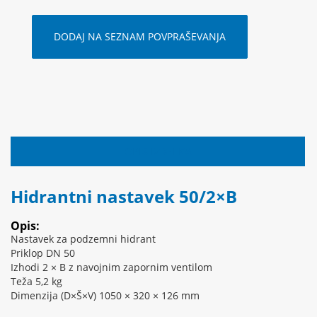
DODAJ NA SEZNAM POVPRAŠEVANJA
OPIS IZDELKA
Hidrantni nastavek 50/2×B
Opis:
Nastavek za podzemni hidrant
Priklop DN 50
Izhodi 2 × B z navojnim zapornim ventilom
Teža 5,2 kg
Dimenzija (D×Š×V) 1050 × 320 × 126 mm