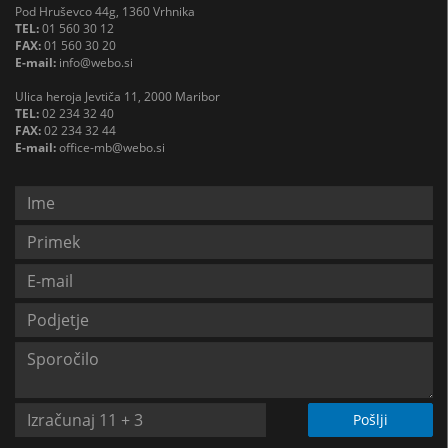
Pod Hruševco 44g, 1360 Vrhnika
TEL:
01 560 30 12
FAX:
01 560 30 20
E-mail:
info@webo.si
Ulica heroja Jevtiča 11, 2000 Maribor
TEL:
02 234 32 40
FAX:
02 234 32 44
E-mail:
office-mb@webo.si
Pošlji