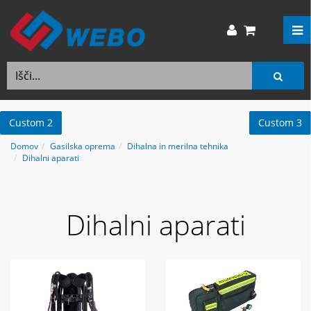
Custom 2
Custom 3
Domov
Gasilska oprema
Dihalna in merilna tehnika
Dihalni aparati
Dihalni aparati