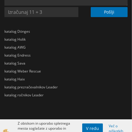
Pošlji
katalog Dönges
katalog Holik
katalog AWG
katalog Endress
katalog Sava
katalog Weber Rescue
katalog Haix
katalog prezračevalnikov Leader
katalog ročnikov Leader
Z obiskom in uporabo spletnega
Več o
V redu
mesta soglašate z uporabo in
piškotkih
Izdelava spletne trgovine