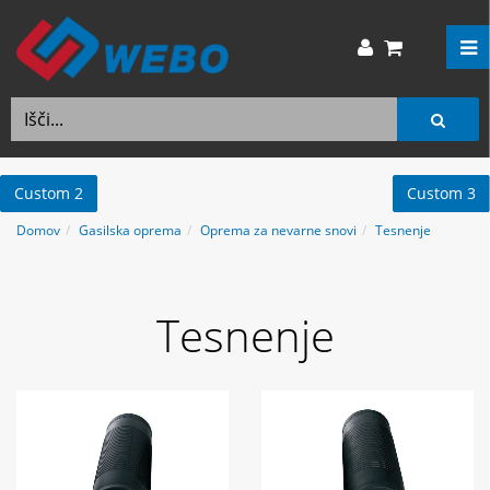
Custom 2
Custom 3
Domov
Gasilska oprema
Oprema za nevarne snovi
Tesnenje
Tesnenje