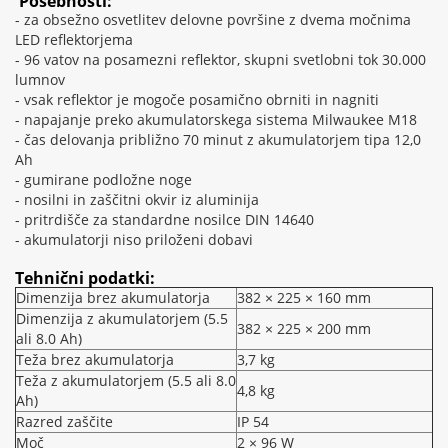
Posebnosti:
- za obsežno osvetlitev delovne površine z dvema močnima
LED reflektorjema
- 96 vatov na posamezni reflektor, skupni svetlobni tok 30.000
lumnov
- vsak reflektor je mogoče posamično obrniti in nagniti
- napajanje preko akumulatorskega sistema Milwaukee M18
- čas delovanja približno 70 minut z akumulatorjem tipa 12,0
Ah
- gumirane podložne noge
- nosilni in zaščitni okvir iz aluminija
- pritrdišče za standardne nosilce DIN 14640
- akumulatorji niso priloženi dobavi
Tehnični podatki:
Dimenzija brez akumulatorja
382 × 225 × 160 mm
Dimenzija z akumulatorjem (5.5
382 × 225 × 200 mm
ali 8.0 Ah)
Teža brez akumulatorja
3,7 kg
Teža z akumulatorjem (5.5 ali 8.0
4,8 kg
Ah)
Razred zaščite
IP 54
Moč
2 × 96 W