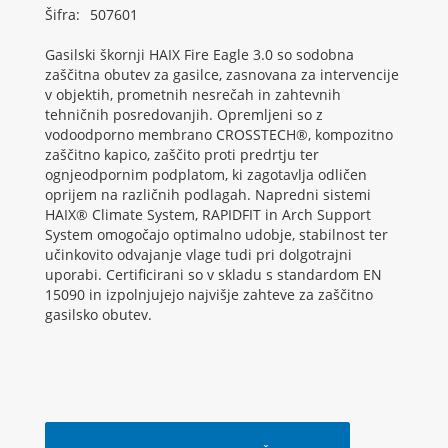
Šifra:
507601
Gasilski škornji HAIX Fire Eagle 3.0 so sodobna
zaščitna obutev za gasilce, zasnovana za intervencije
v objektih, prometnih nesrečah in zahtevnih
tehničnih posredovanjih. Opremljeni so z
vodoodporno membrano CROSSTECH®, kompozitno
zaščitno kapico, zaščito proti predrtju ter
ognjeodpornim podplatom, ki zagotavlja odličen
oprijem na različnih podlagah. Napredni sistemi
HAIX® Climate System, RAPIDFIT in Arch Support
System omogočajo optimalno udobje, stabilnost ter
učinkovito odvajanje vlage tudi pri dolgotrajni
uporabi. Certificirani so v skladu s standardom EN
15090 in izpolnjujejo najvišje zahteve za zaščitno
gasilsko obutev.