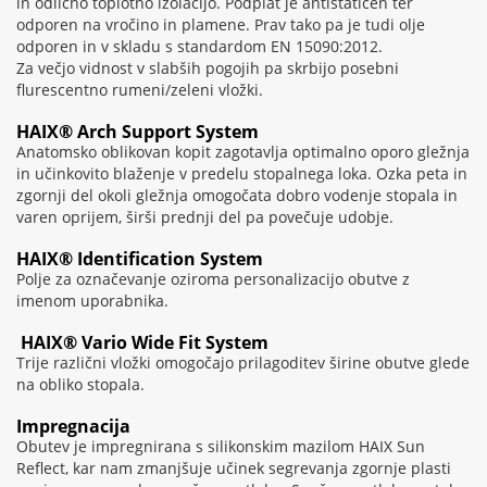
in odlično toplotno izolacijo. Podplat je antistatičen ter
odporen na vročino in plamene. Prav tako pa je tudi olje
odporen in v skladu s standardom EN 15090:2012.
Za večjo vidnost v slabših pogojih pa skrbijo posebni
flurescentno rumeni/zeleni vložki.
HAIX® Arch Support System
Anatomsko oblikovan kopit zagotavlja optimalno oporo gležnja
in učinkovito blaženje v predelu stopalnega loka. Ozka peta in
zgornji del okoli gležnja omogočata dobro vodenje stopala in
varen oprijem, širši prednji del pa povečuje udobje.
HAIX® Identification System
Polje za označevanje oziroma personalizacijo obutve z
imenom uporabnika.
HAIX® Vario Wide Fit System
Trije različni vložki omogočajo prilagoditev širine obutve glede
na obliko stopala.
Impregnacija
Obutev je impregnirana s silikonskim mazilom HAIX Sun
Reflect, kar nam zmanjšuje učinek segrevanja zgornje plasti