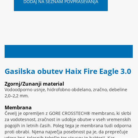
DODAJ NA SEZNAM POVPRAŠEVANJA
OPIS IZDELKA
Gasilska obutev Haix Fire Eagle 3.0
Zgornj/Zunanji material
Vodoodporno usnje, hidrofobno obdelano, zračno, debeline
2,0–2,2 mm.
Membrana
Čevelj je opremljen z GORE CROSSTECH® membrano, ki skrbi
za vodotesnost, zračnost in udobje obutve v vseh vremenskih
pogojih in letnih časih. Poleg tega je membrana tudi odporna
proti obrabi. Njena največja posebnost pa je, da preprečuje
vdore krvi, telesnih tekočin ter virusov in bakterij. Kar