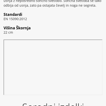
usnja z neposredno sončno svetlobo. Sončna svetloba se tako
odbija od usnja, zato pa ostajata čevelj in noga ne segreta.
Standardi
EN 15090:2012
Višina Škornja
22 cm