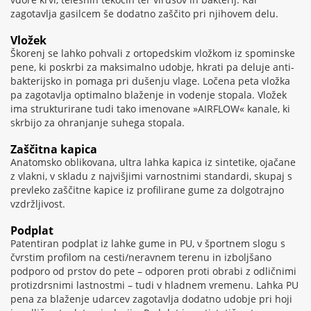
zagotavlja gasilcem še dodatno zaščito pri njihovem delu.
Vložek
Škorenj se lahko pohvali z ortopedskim vložkom iz spominske
pene, ki poskrbi za maksimalno udobje, hkrati pa deluje anti-
bakterijsko in pomaga pri dušenju vlage. Ločena peta vložka
pa zagotavlja optimalno blaženje in vodenje stopala. Vložek
ima strukturirane tudi tako imenovane »AIRFLOW« kanale, ki
skrbijo za ohranjanje suhega stopala.
Zaščitna kapica
Anatomsko oblikovana, ultra lahka kapica iz sintetike, ojačane
z vlakni, v skladu z najvišjimi varnostnimi standardi, skupaj s
prevleko zaščitne kapice iz profilirane gume za dolgotrajno
vzdržljivost.
Podplat
Patentiran podplat iz lahke gume in PU, v športnem slogu s
čvrstim profilom na cesti/neravnem terenu in izboljšano
podporo od prstov do pete – odporen proti obrabi z odličnimi
protizdrsnimi lastnostmi – tudi v hladnem vremenu. Lahka PU
pena za blaženje udarcev zagotavlja dodatno udobje pri hoji