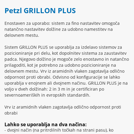
Petzl GRILLON PLUS
Enostaven za uporabo: sistem za fino nastavitev omogoča
natančno nastavitev dolžine za udobno namestitev na
delovnem mestu.
Sistem GRILLON PLUS se uporablja za izdelavo sistemov za
pozicioniranje pri delu, kot dopolnitev sistema za zaustavitev
padca. Njegovo dolžino je mogoče zelo enostavno in natančno
prilagoditi, kot je potrebno za udobno pozicioniranje na
delovnem mestu. Vrv iz aramidnih vlaken zagotavlja odlično
odpornost proti obrabi. Odvisno od konfiguracije se lahko
uporablja v enojnem ali dvojnem načinu. GRILLON PLUS je na
voljo v dveh dolžinah: 2 in 3 m in je certificiran po
severnoameriških in evropskih standardih.
Vrv iz aramidnih vlaken zagotavlja odlično odpornost proti
obrabi
Lahko se uporablja na dva načina:
- dvojni način (na pritrdilnih točkah na strani pasu), ko