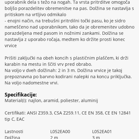
uporabnik dela s težo na nogah. Ta vrsta pritrditve omogoča
boljšo porazdelitev obremenitve na pas. Dolžina se nastavlja s
pritiskom na vrtljivo odmikalo
- enojni način, na trebušni pritrdilni točki pasu, ko je sidro
nameščeno nad uporabnikom, tako da je obremenitev udobno
porazdeljena med pasom in nožnimi zankami. Dolžina se
nastavlja z uporabo ročaja, medtem ko držite prosti konec
vrvice
Prišiti zaključki na obeh koncih s plastičnim plaščem, ki drži
karabin na mestu in ščiti vrv pred obrabo.
Na voljo v dveh dolžinah: 2 in 3 m. Dolžina vrvice je takoj
prepoznavna po barvno kodirani nalepki na koncu priključka.
Na voljo nadomestne vrvi.
Specifikacije:
Material(i): najlon, aramid, poliester, aluminij
Certifikati: ANSI Z359.3, CSA Z259.11, CE EN 358, CE EN 12841
tip C, EAC
Lastnosti
L052EA00
L052EA01
Dolžina
2 m
3 m