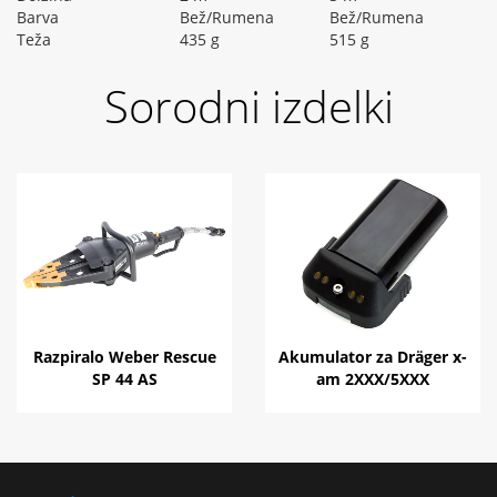
Barva
Bež/Rumena
Bež/Rumena
Teža
435 g
515 g
Sorodni izdelki
Razpiralo Weber Rescue
Akumulator za Dräger x-
SP 44 AS
am 2XXX/5XXX