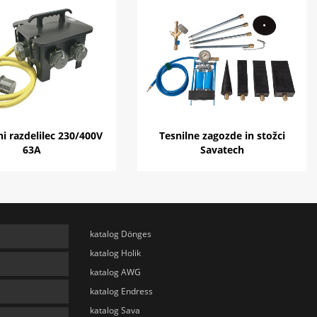
ni razdelilec 230/400V
Tesnilne zagozde in stožci
63A
Savatech
katalog Dönges
katalog Holik
katalog AWG
katalog Endress
katalog Sava