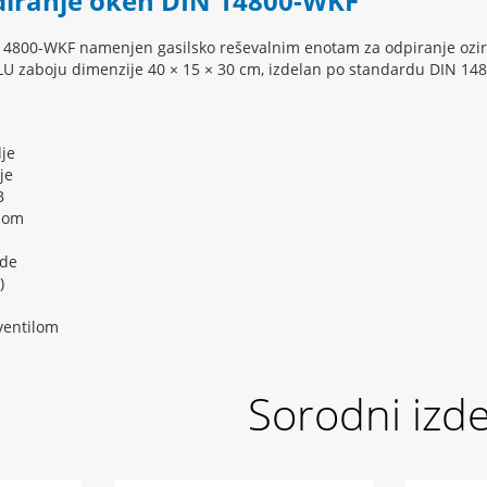
diranje oken DIN 14800-WKF
14800-WKF namenjen gasilsko reševalnim enotam za odpiranje oziro
U zaboju dimenzije 40 × 15 × 30 cm, izdelan po standardu DIN 1488
dje
je
B
alom
ode
)
ventilom
Sorodni izde