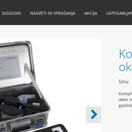
DOGODKI
NASVETI IN VPRAŠANJA
AKCIJA
USPOSABLJA
Ko
ok
Šifra:
Komple
oken i
gasils