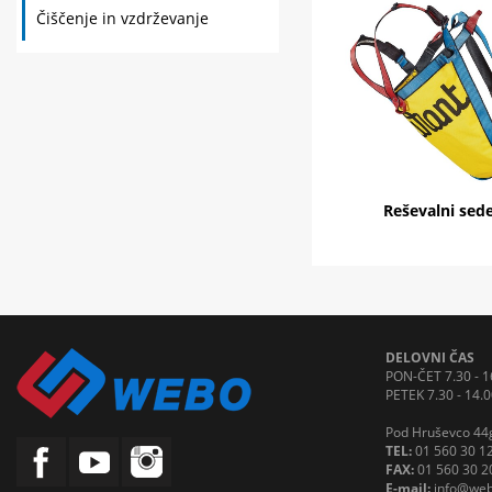
Čiščenje in vzdrževanje
Reševalni sed
DELOVNI ČAS
PON-ČET 7.30 - 1
PETEK 7.30 - 14.0
Pod Hruševco 44g
TEL:
01 560 30 1
FAX:
01 560 30 2
E-mail:
info@web