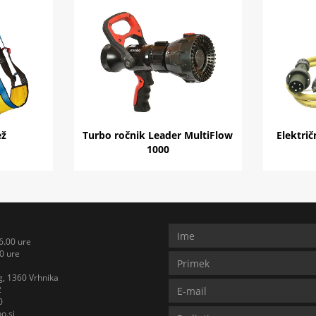
ež
Turbo ročnik Leader MultiFlow
Električ
1000
6.00 ure
0 ure
, 1360 Vrhnika
2
0
o.si