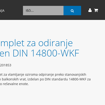
NJA
mplet za odiranje
en DIN 14800-WKF
201853
t za vlamljanje oziroma odpiranje preko stanovanjskih
n balkonskih vrat, izdelan po DIN standardu 14800-WKF za
ko reševalne enote.