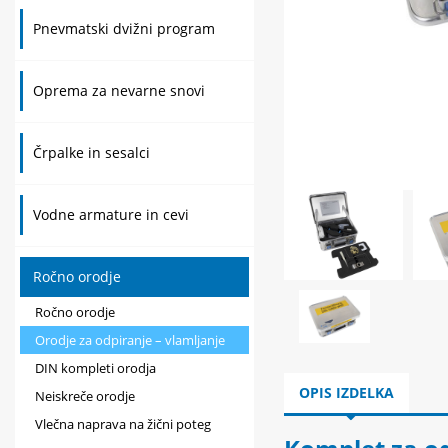
Pnevmatski dvižni program
Oprema za nevarne snovi
Črpalke in sesalci
Vodne armature in cevi
Ročno orodje
Ročno orodje
Orodje za odpiranje – vlamljanje
DIN kompleti orodja
OPIS IZDELKA
Neiskreče orodje
Vlečna naprava na žični poteg