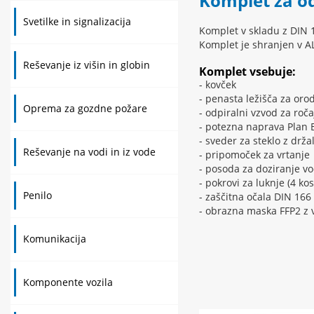
Komplet za o
Svetilke in signalizacija
Komplet v skladu z DIN 
Komplet je shranjen v AL
Reševanje iz višin in globin
Komplet vsebuje:
- kovček
- penasta ležišča za oro
Oprema za gozdne požare
- odpiralni vzvod za roča
- potezna naprava Plan 
- sveder za steklo z drž
Reševanje na vodi in iz vode
- pripomoček za vrtanje
- posoda za doziranje v
- pokrovi za luknje (4 kos
Penilo
- zaščitna očala DIN 166
- obrazna maska FFP2 z 
Komunikacija
Komponente vozila