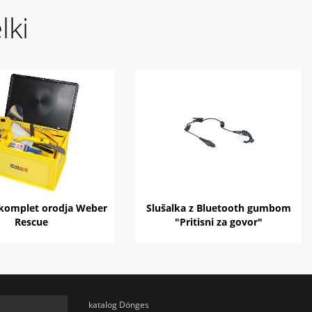
lki
komplet orodja Weber
Slušalka z Bluetooth gumbom
Rescue
"Pritisni za govor"
katalog Dönges