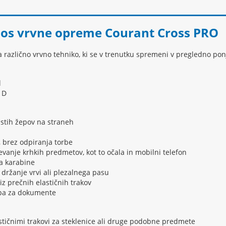
nos vrvne opreme
Courant Cross PRO
a različno vrvno tehniko, ki se v trenutku spremeni v pregledno pon
l
 D
stih žepov na straneh
, brez odpiranja torbe
evanje krhkih predmetov, kot to očala in mobilni telefon
za karabine
držanje vrvi ali plezalnega pasu
iz prečnih elastičnih trakov
epa za dokumente
lastičnimi trakovi za steklenice ali druge podobne predmete