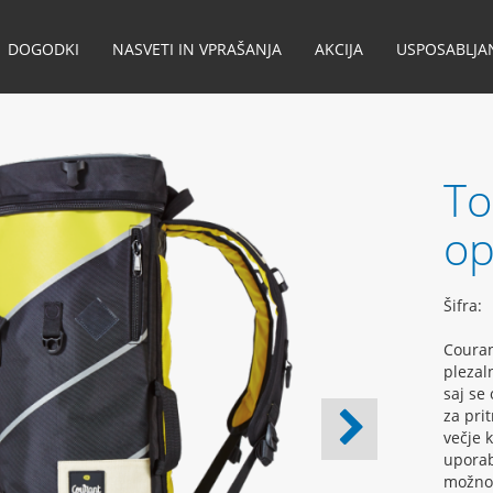
DOGODKI
NASVETI IN VPRAŠANJA
AKCIJA
USPOSABLJA
To
op
Šifra:
Couran
plezal
saj se
za pri
večje 
uporab
možnos