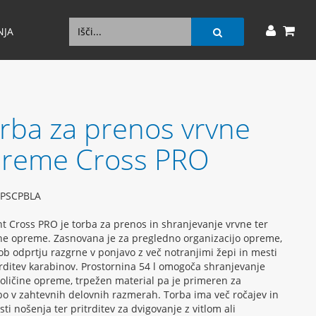
NJA
rba za prenos vrvne
reme Cross PRO
PSCPBLA
t Cross PRO je torba za prenos in shranjevanje vrvne ter
ne opreme. Zasnovana je za pregledno organizacijo opreme,
 ob odprtju razgrne v ponjavo z več notranjimi žepi in mesti
trditev karabinov. Prostornina 54 l omogoča shranjevanje
količine opreme, trpežen material pa je primeren za
o v zahtevnih delovnih razmerah. Torba ima več ročajev in
ti nošenja ter pritrditev za dvigovanje z vitlom ali