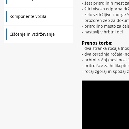
- šest pritrdilnih mest z
- štiri visoko odporna drž
- zelo vzdržljive zadrge 
Komponente vozila
- prozoren žep za dokume
- pritrdilno mesto za če
- nastavljiv hrbtni del
Čiščenje in vzdrževanje
Prenos torbe:
- dva stranka ročaja (nos
- dva osrednja ročaja (no
- hrbtni ročaj (nosilnost 
- pritrdišče za helikopter
- ročaj zgoraj in spodaj