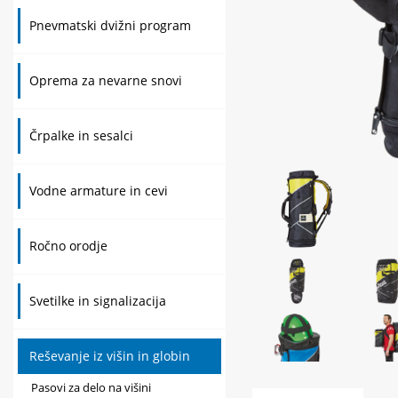
Pnevmatski dvižni program
Oprema za nevarne snovi
Črpalke in sesalci
Vodne armature in cevi
Ročno orodje
Svetilke in signalizacija
Reševanje iz višin in globin
Pasovi za delo na višini