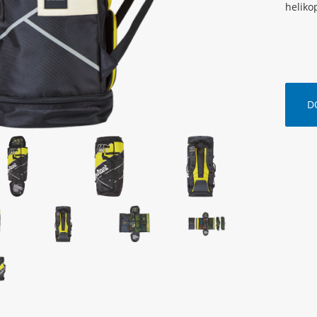
heliko
D