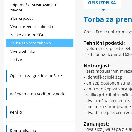
OPIS IZDELKA
Pripomočki za varovanje in
zavore
Torba za pre
Blažilci padca
Vrvne prižeme in dodatki
Cross Pro je nahrbtnik z
Zanke za pritrdišča
Tehnični podatki:
Torbe za vrvno tehniko
- volumenski prostor 54 
Vrvna tehnika
- izdelan iz tkanine 1680
Lestve
Notranjost:
- šest modularnih mreža
Oprema za gozdne požare
- identifikacijski žep
- en žep dostopen zunaj
- en trden žep za shranj
Reševanje na vodi in iz vode
- veliko pritrdilnih točk 
- dva prečna jermena za 
- mesto za shranjevanje 
Penilo
- dva delno prozorna ž
Zunanjost:
- dva zložljiva žepa z e
Komunikacija