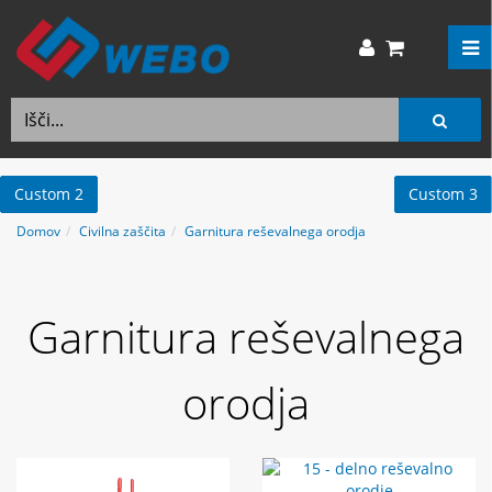
Custom 2
Custom 3
Domov
Civilna zaščita
Garnitura reševalnega orodja
Garnitura reševalnega
orodja