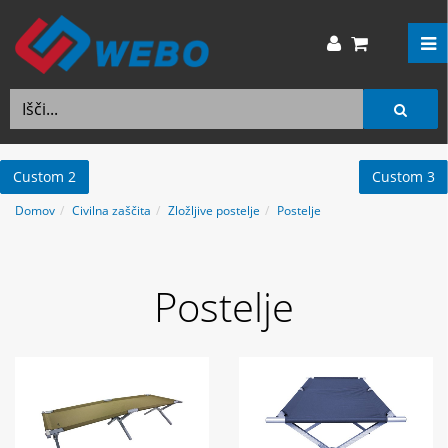
Custom 2
Custom 3
Domov
Civilna zaščita
Zložljive postelje
Postelje
Postelje