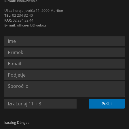
E-mail:
info@webo.si
Ulica heroja Jevtiča 11, 2000 Maribor
TEL:
02 234 32 40
FAX:
02 234 32 44
E-mail:
office-mb@webo.si
Pošlji
katalog Dönges