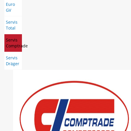
Euro
GV
Servis
Total
Servis
Comptrade
Servis
Dräger